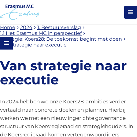
Back to homepage
Op
Home
2024
1. Bestuursverslag
1.1 Het Erasmus MC in perspectief
Strategie: Koers28: De toekomst begint met doen
Open content navigation
Van strategie naar executie
Van strategie naar
executie
In 2024 hebben we onze Koers28-ambities verder
vertaald naar concrete doelen en plannen. Hierbij
werken we met een nieuw ingerichte governance
structuur van Koersregieraad en strategiehouders. In
de Koersregieraad komen vertegenwoordigers